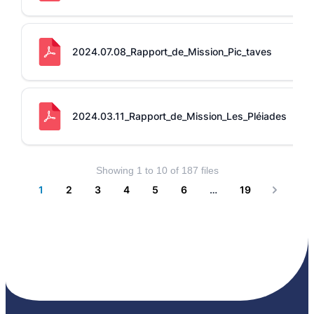
2024.07.08_Rapport_de_Mission_Pic_taves
2024.03.11_Rapport_de_Mission_Les_Pléiades
Showing
1
to
10
of
187
files
1
2
3
4
5
6
…
19
Next