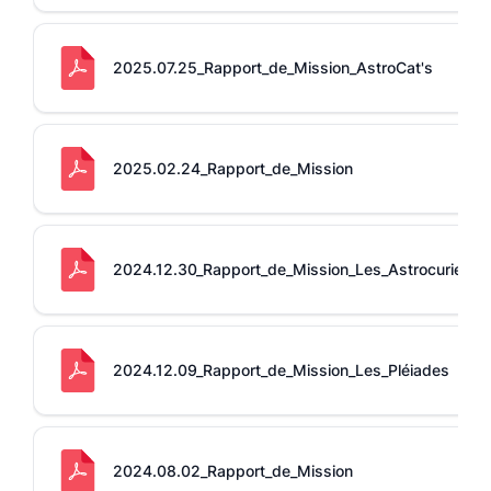
LU
MA
ME
JE
VE
SA
DI
1
2
3
4
5
2025.07.25_Rapport_de_Mission_AstroCat's
6
7
8
9
10
11
12
13
14
15
16
17
18
19
20
21
22
23
24
25
26
27
28
29
30
31
2025.02.24_Rapport_de_Mission
Powered by
Booking Calendar
07
07
–
Disponible
–
Mission Validée
2024.12.30_Rapport_de_Mission_Les_Astrocurieux
07
–
Mission en cours de validation
07
–
Téléphérique Fermé
2024.12.09_Rapport_de_Mission_Les_Pléiades
2024.08.02_Rapport_de_Mission